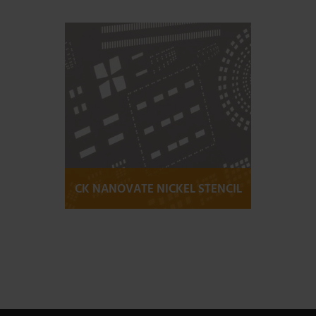
More information
CK NANOVATE NICKEL STENCIL
More information