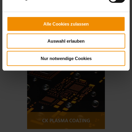
Alle Cookies zulassen
CK STEP STENCIL
Auswahl erlauben
More information
Nur notwendige Cookies
CK PLASMA COATING