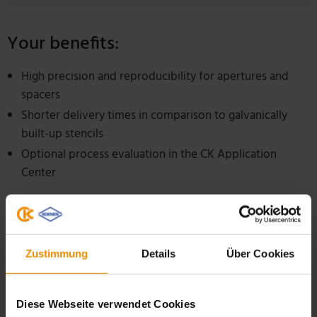
Your benefits:
High precision and reproducibility for apertures and
spacers
Shorter delivery times in comparison to galvanically
built-up stencils
Optional process evaluation in the CK Application
Center
Zustimmung
Details
Über Cookies
Advanced Topics
Diese Webseite verwendet Cookies