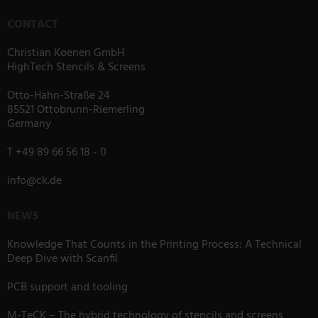
CONTACT
Christian Koenen GmbH
HighTech Stencils & Screens
Otto-Hahn-Straße 24
85521 Ottobrunn-Riemerling
Germany
T
+49 89 66 56 18 - 0
info
@
ck.de
NEWS
Knowledge That Counts in the Printing Process: A Technical
Deep Dive with Scanfil
PCB support and tooling
M-TeCK – The hybrid technology of stencils and screens