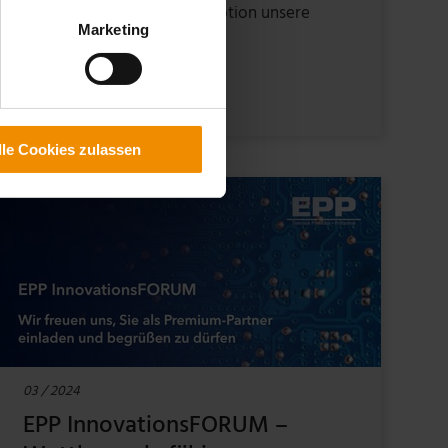
Bremst die Angst vor Disruption unsere
Marketing
Branche? …
ZUM ARTIKEL
lle Cookies zulassen
03 / 2024
EPP InnovationsFORUM –