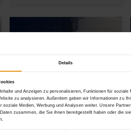
Details
11 / 2024
Cookies
Unser Reinraum: Präzision in
nhalte und Anzeigen zu personalisieren, Funktionen für soziale
der Siebherstellung
Website zu analysieren. Außerdem geben wir Informationen zu I
r soziale Medien, Werbung und Analysen weiter. Unsere Partner
 Daten zusammen, die Sie ihnen bereitgestellt haben oder die s
Der Christian Koenen Group Reinraum bietet
n.
die optimalen Bedingungen, um Siebe für