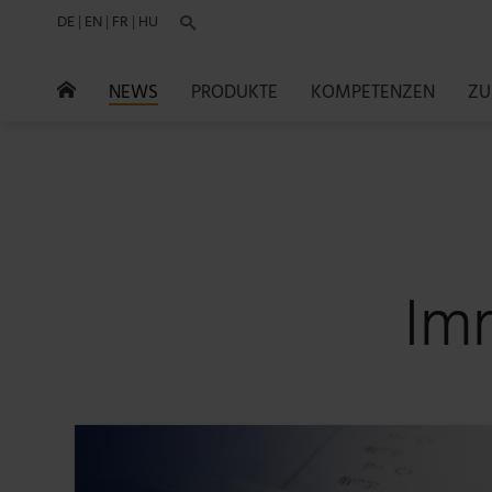
DE
|
EN
|
FR
|
HU

NEWS
PRODUKTE
KOMPETENZEN
ZU

Imm