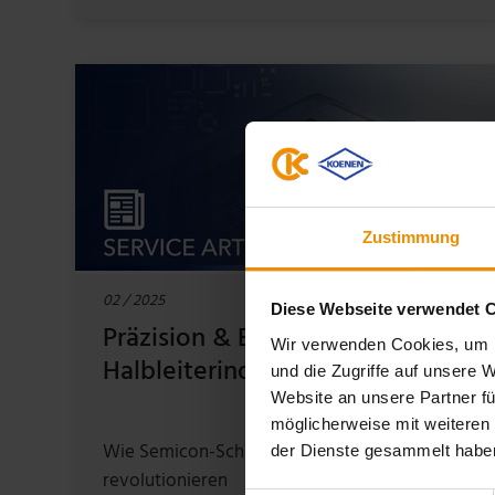
Zustimmung
02 / 2025
Diese Webseite verwendet 
Präzision & Effizienz für die
Wir verwenden Cookies, um I
Halbleiterindustrie
und die Zugriffe auf unsere 
Website an unsere Partner fü
möglicherweise mit weiteren
Wie Semicon-Schablonen Ihre Fertigung
der Dienste gesammelt habe
revolutionieren