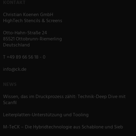
KONTAKT
Christian Koenen GmbH
HighTech Stencils & Screens
Otto-Hahn-Straße 24
85521 Ottobrunn-Riemerling
Deutschland
T
+49 89 66 56 18 - 0
info
@
ck.de
NEWS
Wissen, das im Druckprozess zählt: Technik-Deep Dive mit
Scanfil
Leiterplatten-Unterstützung und Tooling
M-TeCK – Die Hybridtechnologie aus Schablone und Sieb