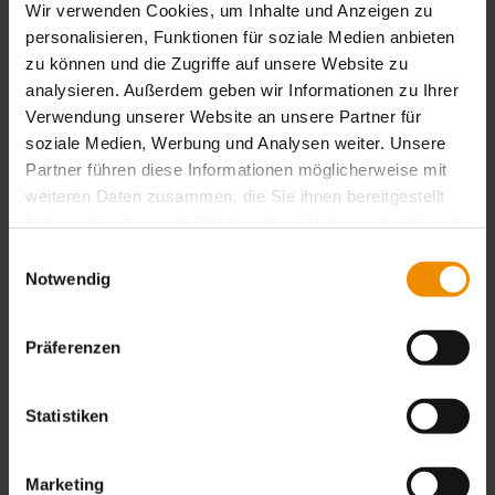
SCHABLONE, DIE DURCH DEN RAKELDRUCK
Wir verwenden Cookies, um Inhalte und Anzeigen zu
VERBEULT/VERSCHLISSEN WURDE
personalisieren, Funktionen für soziale Medien anbieten
(Edelstahl nach 20 Tausend Rakelzyklen)
zu können und die Zugriffe auf unsere Website zu
analysieren. Außerdem geben wir Informationen zu Ihrer
Verwendung unserer Website an unsere Partner für
soziale Medien, Werbung und Analysen weiter. Unsere
Partner führen diese Informationen möglicherweise mit
weiteren Daten zusammen, die Sie ihnen bereitgestellt
haben oder die sie im Rahmen Ihrer Nutzung der Dienste
gesammelt haben.
Einwilligungsauswahl
Notwendig
Präferenzen
Statistiken
Marketing