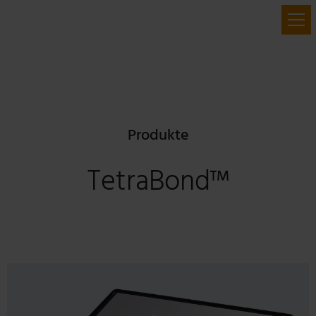
Produkte
TetraBond™