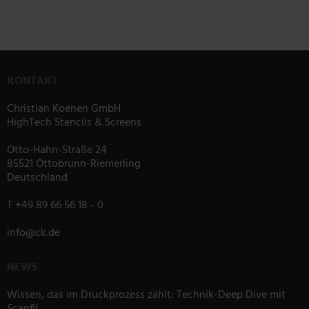
KONTAKT
Christian Koenen GmbH
HighTech Stencils & Screens
Otto-Hahn-Straße 24
85521 Ottobrunn-Riemerling
Deutschland
T
+49 89 66 56 18 - 0
info
@
ck.de
NEWS
Wissen, das im Druckprozess zählt: Technik-Deep Dive mit