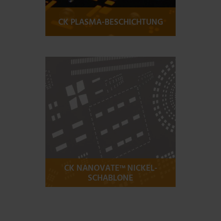
CK PLASMA-BESCHICHTUNG
Mehr Informationen
CK NANOVATE™ NICKEL-
SCHABLONE
Mehr Informationen