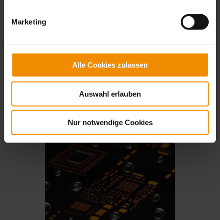
Marketing
Alle Cookies zulassen
CK STUFEN-SCHABLONE
Auswahl erlauben
Mehr Informationen
Nur notwendige Cookies