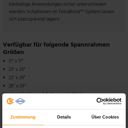
bleihaltige Anwendungen sicher unterschieden
werden. Schablonen im TetraBond™-System lassen
sich platzsparend lagern.
Verfügbar für folgende Spannrahmen
Größen
17" x 17"
23" x 23"
23" x 29"
29" x 29"
Weitere Größen auf Anfrage erhältlich.
Zustimmung
Details
Über Cookies