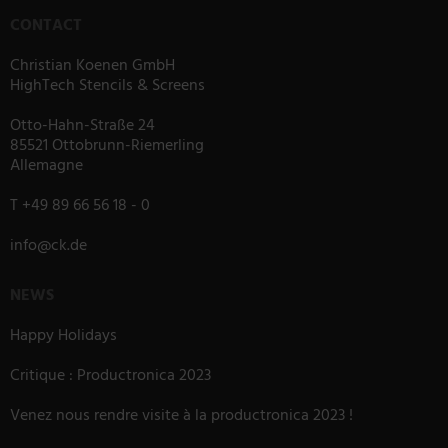
CONTACT
Christian Koenen GmbH
HighTech Stencils & Screens
Otto-Hahn-Straße 24
85521 Ottobrunn-Riemerling
Allemagne
T
+49 89 66 56 18 - 0
info
@
ck.de
NEWS
Happy Holidays
Critique : Productronica 2023
Venez nous rendre visite à la productronica 2023 !