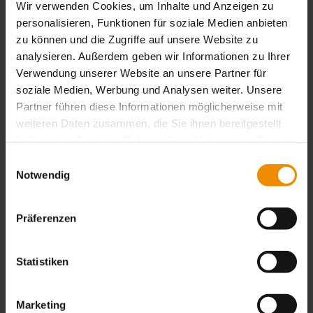
des dépôts d'impression inférieurs à 30 µm.
Wir verwenden Cookies, um Inhalte und Anzeigen zu
Cette…
personalisieren, Funktionen für soziale Medien anbieten
zu können und die Zugriffe auf unsere Website zu
analysieren. Außerdem geben wir Informationen zu Ihrer
VERS L'ARTICLE
Verwendung unserer Website an unsere Partner für
soziale Medien, Werbung und Analysen weiter. Unsere
Partner führen diese Informationen möglicherweise mit
weiteren Daten zusammen, die Sie ihnen bereitgestellt
haben oder die sie im Rahmen Ihrer Nutzung der Dienste
gesammelt haben.
Einwilligungsauswahl
Notwendig
Präferenzen
Statistiken
02 / 2022
Une nouvelle année avec plus
Marketing