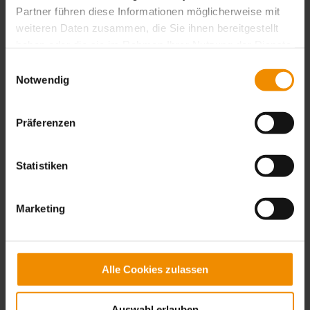
Partner führen diese Informationen möglicherweise mit
weiteren Daten zusammen, die Sie ihnen bereitgestellt
haben oder die sie im Rahmen Ihrer Nutzung der Dienste
gesammelt haben.
Einwilligungsauswahl
Notwendig
Präferenzen
05 / 2024
In 3 Stufen zum Fortschritt in
Statistiken
der Elektrotechnik
Marketing
Ist KI die Zukunft der Elektrotechnik?
Beschleunigt Digitalisierung die Innovation?
Alle Cookies zulassen
Bremst die Angst vor Disruption unsere
Branche? …
Auswahl erlauben