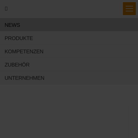
DE
|
EN
|
FR
|
HU


NEWS
PRODUKTE
KOMPETENZEN
Newsroom
ZUBEHÖR
Immer aktuell informiert
UNTERNEHMEN