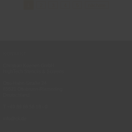
1
2
3
4
5
nächste
KONTAKT
Christian Koenen GmbH
HighTech Stencils & Screens
Otto-Hahn-Straße 24
85521 Ottobrunn-Riemerling
Deutschland
T
+49 89 66 56 18 - 0
info
@
ck.de