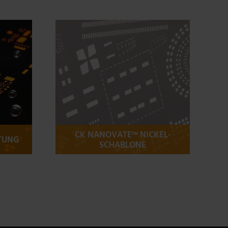
CK NANOVATE™ NICKEL-
TUNG
SCHABLONE
n
Mehr Informationen