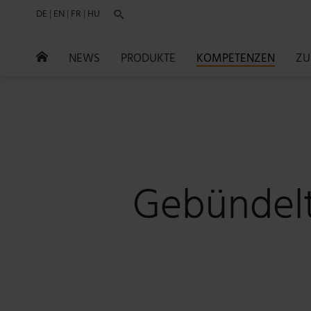
DE
|
EN
|
FR
|
HU

NEWS
PRODUKTE
KOMPETENZEN
ZU

Gebündelt