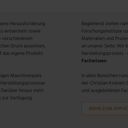
nsere Herausforderung
Begleitend stehen nam
zu entwickeln sowie
Forschungsinstitute 
e verschiedenen
Materialien und Proze
schen Druck auswirken,
an unserer Seite. Wir
f das eigene Produkt:
Herstellungsprozess -
Fachwissen
.
tigen Maschinenpark
In allen Bereichen run
r Herstellungsprozesse
der Christian Koenen
Darüber hinaus steht
und ausgebildeten Fach
s zur Verfügung.
MEHR ZUM APPLIC